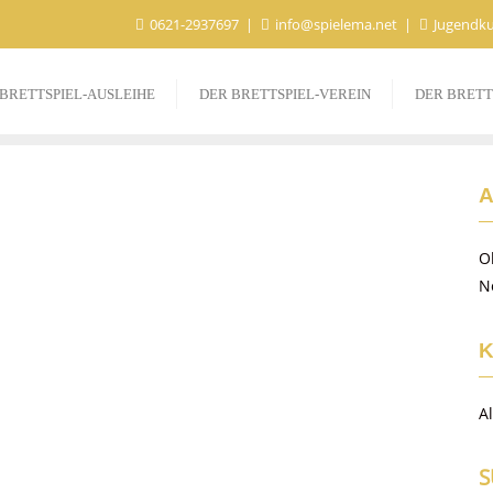
0621-2937697
info@spielema.net
Jugendku
 BRETTSPIEL-AUSLEIHE
DER BRETTSPIEL-VEREIN
DER BRETT
A
O
N
K
A
S